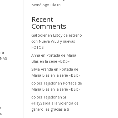
Monólogo Lila 09
Recent
Comments
Gal Soler
en
Estoy de estreno
con Nueva WEB y nuevas
FOTOS
era
Anna
en
Portada de María
CUNAS
Blas en la serie «B&b»
Silvia Aranda
en
Portada de
María Blas en la serie «B&b»
dolors Tejedor
en
Portada de
María Blas en la serie «B&b»
dolors Tejedor
en
Si
#HaySalida a la violencia de
e
género, es gracias a ti
go