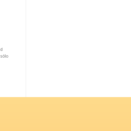
od
 sólo