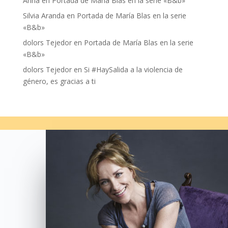
Anna
en
Portada de María Blas en la serie «B&b»
Silvia Aranda
en
Portada de María Blas en la serie
«B&b»
dolors Tejedor
en
Portada de María Blas en la serie
«B&b»
dolors Tejedor
en
Si #HaySalida a la violencia de
género, es gracias a ti