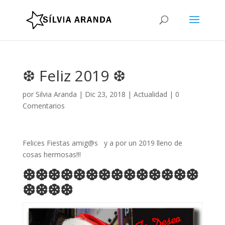
❆ Feliz 2019 ❆
por
Silvia Aranda
|
Dic 23, 2018
|
Actualidad
|
0
Comentarios
Felices Fiestas amig@s y a por un 2019 lleno de
cosas hermosas!!!
❆
❆
❆
❆
❆
❆
❆
❆
❆
❆
❆
❆
❆
❆
❆
❆
❆
❆