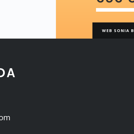
WEB SONIA 
DA
com