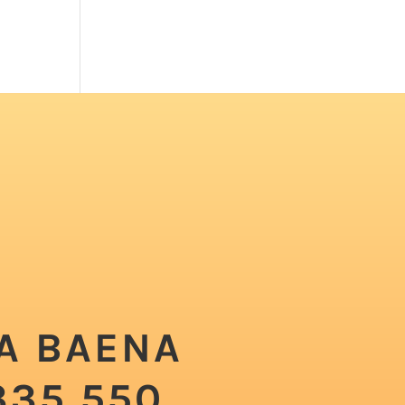
A BAENA
335 550