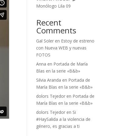
Monólogo Lila 09
Recent
Comments
Gal Soler
en
Estoy de estreno
con Nueva WEB y nuevas
FOTOS
Anna
en
Portada de María
Blas en la serie «B&b»
Silvia Aranda
en
Portada de
María Blas en la serie «B&b»
dolors Tejedor
en
Portada de
María Blas en la serie «B&b»
dolors Tejedor
en
Si
#HaySalida a la violencia de
género, es gracias a ti