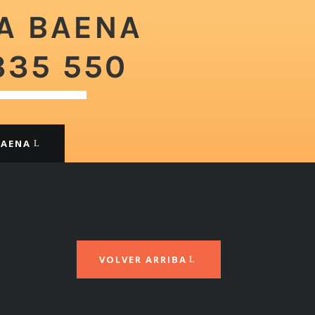
A BAENA
335 550
BAENA
VOLVER ARRIBA