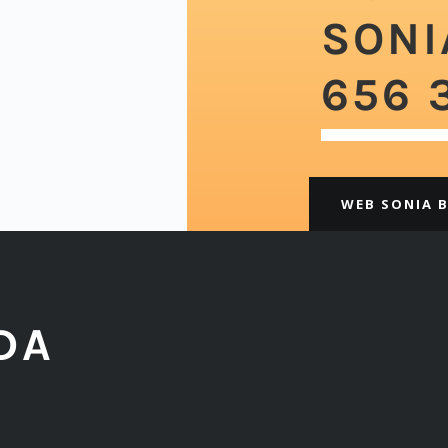
SONI
656 
WEB SONIA 
DA