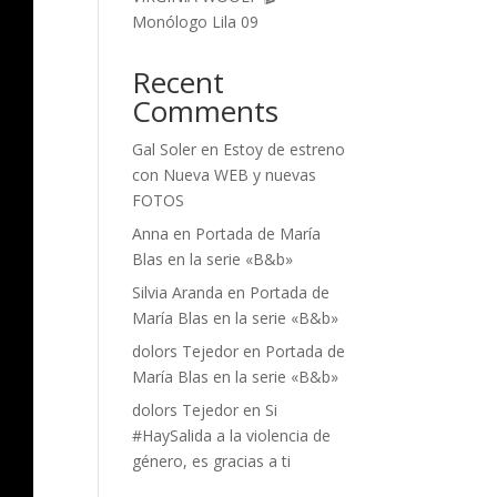
Monólogo Lila 09
Recent
Comments
Gal Soler
en
Estoy de estreno
con Nueva WEB y nuevas
FOTOS
Anna
en
Portada de María
Blas en la serie «B&b»
Silvia Aranda
en
Portada de
María Blas en la serie «B&b»
dolors Tejedor
en
Portada de
María Blas en la serie «B&b»
dolors Tejedor
en
Si
#HaySalida a la violencia de
género, es gracias a ti