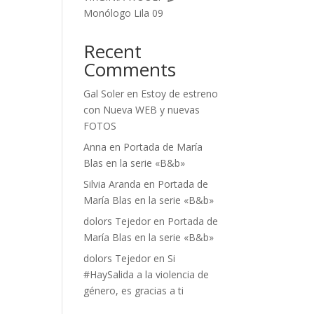
Monólogo Lila 09
Recent
Comments
Gal Soler
en
Estoy de estreno
con Nueva WEB y nuevas
FOTOS
Anna
en
Portada de María
Blas en la serie «B&b»
Silvia Aranda
en
Portada de
María Blas en la serie «B&b»
dolors Tejedor
en
Portada de
María Blas en la serie «B&b»
dolors Tejedor
en
Si
#HaySalida a la violencia de
género, es gracias a ti