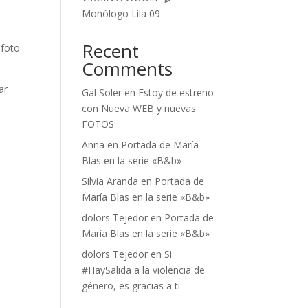
Monólogo Lila 09
Recent
 foto
Comments
ar
Gal Soler
en
Estoy de estreno
con Nueva WEB y nuevas
FOTOS
Anna
en
Portada de María
Blas en la serie «B&b»
Silvia Aranda
en
Portada de
María Blas en la serie «B&b»
dolors Tejedor
en
Portada de
María Blas en la serie «B&b»
dolors Tejedor
en
Si
#HaySalida a la violencia de
género, es gracias a ti