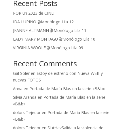
Recent Posts
POR un 2023 de CINE!
IDA LUPINO 🎬Monólogo Lila 12
JEANNE ALTMANN 🎬Monólogo Lila 11
LADY MARY MONTAGU 🎬Monólogo Lila 10
VIRGINIA WOOLF 🎬Monólogo Lila 09
Recent Comments
Gal Soler
en
Estoy de estreno con Nueva WEB y
nuevas FOTOS
Anna
en
Portada de María Blas en la serie «B&b»
Silvia Aranda
en
Portada de María Blas en la serie
«B&b»
dolors Tejedor
en
Portada de María Blas en la serie
«B&b»
dolors Tejedor
en
Si #HaySalida a la violencia de