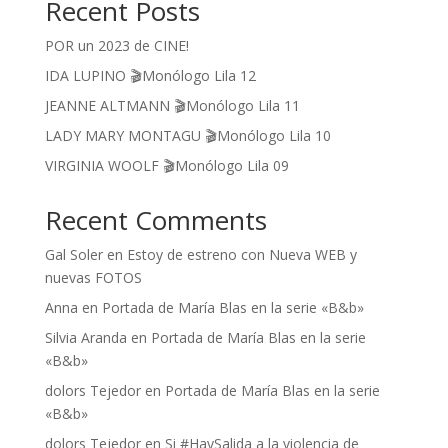
Recent Posts
POR un 2023 de CINE!
IDA LUPINO 🎬Monólogo Lila 12
JEANNE ALTMANN 🎬Monólogo Lila 11
LADY MARY MONTAGU 🎬Monólogo Lila 10
VIRGINIA WOOLF 🎬Monólogo Lila 09
Recent Comments
Gal Soler
en
Estoy de estreno con Nueva WEB y
nuevas FOTOS
Anna
en
Portada de María Blas en la serie «B&b»
Silvia Aranda
en
Portada de María Blas en la serie
«B&b»
dolors Tejedor
en
Portada de María Blas en la serie
«B&b»
dolors Tejedor
en
Si #HaySalida a la violencia de