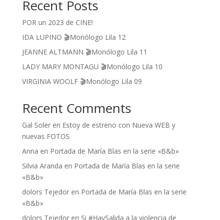
Recent Posts
POR un 2023 de CINE!
IDA LUPINO 🎬Monólogo Lila 12
JEANNE ALTMANN 🎬Monólogo Lila 11
LADY MARY MONTAGU 🎬Monólogo Lila 10
VIRGINIA WOOLF 🎬Monólogo Lila 09
Recent Comments
Gal Soler
en
Estoy de estreno con Nueva WEB y
nuevas FOTOS
Anna
en
Portada de María Blas en la serie «B&b»
Silvia Aranda
en
Portada de María Blas en la serie
«B&b»
dolors Tejedor
en
Portada de María Blas en la serie
«B&b»
dolors Tejedor
en
Si #HaySalida a la violencia de