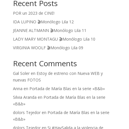
Recent Posts
POR un 2023 de CINE!
IDA LUPINO 🎬Monólogo Lila 12
JEANNE ALTMANN 🎬Monólogo Lila 11
LADY MARY MONTAGU 🎬Monólogo Lila 10
VIRGINIA WOOLF 🎬Monólogo Lila 09
Recent Comments
Gal Soler
en
Estoy de estreno con Nueva WEB y
nuevas FOTOS
Anna
en
Portada de María Blas en la serie «B&b»
Silvia Aranda
en
Portada de María Blas en la serie
«B&b»
dolors Tejedor
en
Portada de María Blas en la serie
«B&b»
dolors Tejedor
en
Si #HaySalida a la violencia de